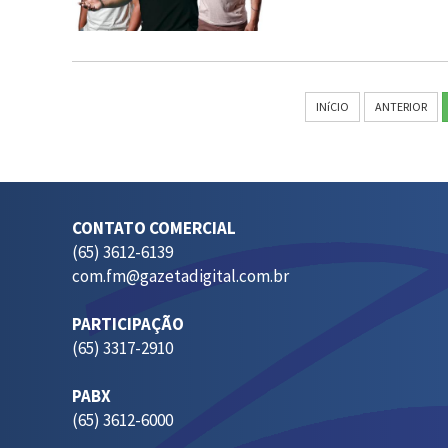
INíCIO
ANTERIOR
CONTATO COMERCIAL
(65) 3612-6139
com.fm@gazetadigital.com.br
PARTICIPAÇÃO
(65) 3317-2910
PABX
(65) 3612-6000