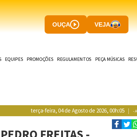
OUÇA
VEJA
S
EQUIPES
PROMOÇÕES
REGULAMENTOS
PEÇA MÚSICAS
RES
terça-feira, 04 de Agosto de 2026, 00h:05
|
- 
PEDRO FREITAS -