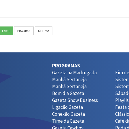
1 de 1
PRÓXIMA
ÚLTIMA
PROGRAMAS
Gazeta na Madrugada
Fim d
Manhã Sertaneja
Siste
Manhã Sertaneja
Siste
Bom dia Gazeta
Sábad
Gazeta Show Business
Playli
Ligação Gazeta
Festa 
Conexão Gazeta
Clássi
Time da Gazeta
Café d
Gazeta Cawboy
Roda 