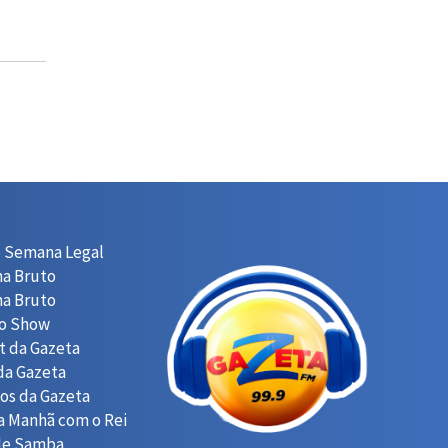
e Semana Legal
ma Bruto
ma Bruto
o Show
st da Gazeta
da Gazeta
cos da Gazeta
a Manhã com o Rei
de Samba