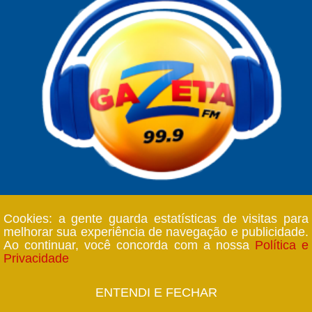
Cookies: a gente guarda estatísticas de visitas para
melhorar sua experiência de navegação e publicidade.
Ao continuar, você concorda com a nossa
Política e
Copyright © 2018 Rádio Gazeta FM - 99,9 - Todos os
Privacidade
direitos reservados
ENTENDI E FECHAR