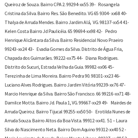
Queiroz de Souza. Bairro CPA 2. 99294-xx55 39- Rosangela
Cristina da Silva. Bairro Res. São Benedito. VG 65 9304- xx68 40-
Thalya de Arruda Mendes. Bairro Jardim Alá, VG. 98137-xx54 41-
Kelen Costa Bairro Jd Paulicéia. 65 99694-xx98 42- Pedro
Henrique Alcântara da Silva. Bairro Residencial Novo Praeiro
99243-xx24 43- Evadia Gomes da Silva. Distrito de Água Fria,
Chapada dos Guimarães. 99222-xx75 44- Diana Rodrigues.
Distrito do Sucuri, Estrada Velha da Guia. 99982-xx06 45-
Terezinha de Lima Moreira. Bairro Pedra 90. 98101-xx23 46-
Luciano Alves Rodrigues. Bairro Jardim Vitória 99239-xx76 47-
Marcio Henrique da Silva. Bairro São Francisco. 66 99216-xx71 48-
Damilce Motta. Bairro Jd. Paula 1, VG. 99667-xx29 49- Mairdes de
Arruda Queiroz. Bairro Tijucal 99255-xx50 50- Erotilda Nunes de
Arruda Souza. Bairro Altos da Boa Vista. 99912-xx41. 51 – Laura
Silva do Nascimento Neta. Bairro Dom Aquino 99312-xx40 52 -