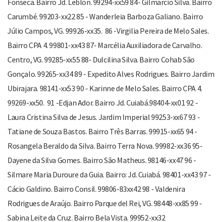
Fonseca. Bairro Jd. Leblon. 99294-xx59 84- Gilmarcio Silva. Bairro
Carumbé. 99203-xx22 85 - Wanderleia Barboza Galiano. Bairro
Júlio Campos, VG. 99926-xx35. 86 -Virgilia Pereira de Melo Sales.
Bairro CPA 4. 99801-xx43 87- Marcélia Auxiliadora de Carvalho.
Centro, VG. 99285-xx55 88- Dulcilina Silva. Bairro Cohab São
Gonçalo. 99265-xx34 89 - Expedito Alves Rodrigues. Bairro Jardim
Ubirajara. 98141-xx53 90 - Karinne de Melo Sales. Bairro CPA 4.
99269-xx50. 91 -Edjan Ador. Bairro Jd. Cuiabá.98404-xx01 92 -
Laura Cristina Silva de Jesus. Jardim Imperial 99253-xx67 93 -
Tatiane de Souza Bastos. Bairro Três Barras. 99915-xx65 94 -
Rosangela Beraldo da Silva. Bairro Terra Nova. 99982-xx36 95-
Dayene da Silva Gomes. Bairro São Matheus. 98146-xx47 96 -
Silmare Maria Duroure da Guia. Bairro: Jd. Cuiabá. 98401-xx43 97 -
Cácio Galdino. Bairro Consil. 99806-83xx42 98 - Valdenira
Rodrigues de Araújo. Bairro Parque del Rei, VG. 98448-xx85 99 -
Sabina Leite da Cruz. Bairro Bela Vista. 99952-xx32