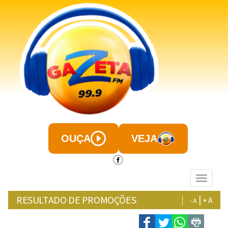
OUÇA
VEJA
Menu
RESULTADO DE PROMOÇÕES
|
|
+ A
- A