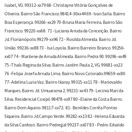
Isabel, VG. 99312-xx79 68- Chrislayne Vitória Gonçalves de
Oliveira. Bairro São Francisco.98414-30xx44 69- Ivan Salla. Bairro
Boa Esperança. 99266-xx29 70-Bruna Maria Ferreira. Bairro São
Francisco. 99220-xx68. 71 -Luciana Arruda da Conceição. Bairro
Jd. Florianópolis 99279-xx96 72 - Rosilda Almeida. Bairro Jd.
União. 99236-xx88 73 - Isa Loyola. Bairro Barreiro Branco. 99256-
xx07 74 - Marilene de Arruda Almeida. Bairro Pedra 90. 99296-xx49
75 -Thaís Regina da Silva. Bairro Jardim Paula 2, VG. 99681-xx23
76 -Felipa Josefa Arruda Lima. Bairro Novo Colorado.99659-xx80
77- Adelina Luzia Vaz. Bairro Ikaray. 99315-xx11 78 - Mariovaldo
Marques. Bairro Jd. Umuarama 2. 99231-xx43 79- Lecinia Mari da
Silva. Residencial Coxipó 98478-xx97 80 -Elaine da Costa Bairro.
Bairro Dom Aquino. 98117-xx72. 81- Benildes Corrêa Pontes
Siqueira. Bairro Jd.Campo Verde. 99282-xx13 82 -Helena Eduarda
da Silva Cardoso. Bairro Pedregal 99237-xx07 83 - Pedro Edvaldo