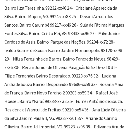
Bairro Ilza Teresinha. 99232-xx46 24- Cristiane Aparecida da
Silva. Bairro Mapim, VG. 99245-xx83 25- Devani Arruda dos
Santos. Bairro Carumbé 99217-xx46 26- Sula de Fátima Marques
Fontes Silva. Bairro Cristo Rei, VG. 98433-xx96 27- Mike Junior
Cardoso de Assis. Bairro: Parque das Nações. 99204-xx72 28-
Ivaldo Soares de Sousa. Bairro Jardim Florianópolis 98120-xx98
29- Nilza Terezinha de Barros. Bairro Tancredo Neves. 98429-
xx36 30- Renan Junior de Oliveira Paiaguás 65 9316-xx10 31-
Filipe Fernandes Bairro Despraiado. 99223-xx76 32- Luciana
Andrade Souza Bairro: Despraiado. 99686-xx59 33- Rosana Maia
de França. Bairro Novo Paraiso 2 99203-xx59 34- Rafael José
Hoesel. Bairro Ykaraí. 99233-xx 32 35- Eumer Antônio de Souza.
Residencial Wantuil de Freitas. 99210-xx54 36- Ana Lúcia Oliveira
da Silva Jardim Paula II, VG. 99228-xx61 37- Ariane do Carmo
Oliveira. Bairro Jd. Imperial, VG. 99223-xx96 38- Edivanea Arruda