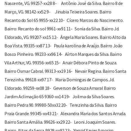
Nascente, VG. 99257-xx28 8- Antônio José da Silva. Bairro 8 de
Março, VG. 98142-xx52 9- Jinubia Teixeira Soares. Bairro
Recanto do Sol 65 9955-xx22 10- Cícero Marcos do Nascimento.
Bairro: Recanto do sol 9961-xx91 11- Sonia da Silva. Bairro Jd.
Eldorado, VG. 99207-xx15 12- Ângela Maria Soares. Bairro Alto da
Boa Vista. 99335-xx87 13- Paula karolina de Araújo. Bairro João
Bosco Pinheiro. 99233-xx96 14- Aírton Marques da Silva. Bairro
Vila Arthur, VG. 99356-xx65 15- Anair Débora Pinto de Souza.
Bairro Osmar Cabral. 99313-xx19 16- Nevair Regina. Bairro Santa
Terezinha. 99618-xx97 17- Maria Domingas de Campos. Jd.
Eldorado. 99259-xx08 18- Geverson de Souza Amaral Bairro
Jardim Aclimação 65 9360-xx14 19- Joilma da Silva Soares.
Bairro Pedra 90. 99980-50xx32 20- Terezinha da Silva. Bairro
Praia Grande. 99345-xx43 21- Alexandra Maria dos Santos Arruda.
Bairro Santa Amália. 99626-xx29 22- Leoni Joaquim Soares.
Bairro Altos da Serra. 9928-xx92 23- Yngrid Xavier Amorim.