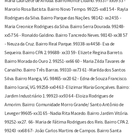
Maria Laurizete de Arruda. BairroMonte Libano. 99337- xx09 53 -
Marcelo Rosa Batista. Bairro Novo Tempo. 99225-xx81 54 - Rayla
Rodrigues da Silva. Bairro Parque das Nações. 98142- xx24 55 -
Maria Creonice Rodrigues da Silva. Bairro Serra Dourada. 99248-
xx57 56 - Ronaldo Galdino. Bairro Tancredo Neves. 98143-xx38 57
- Neuza da Cruz. Bairro Real Parque. 99338-xx44 58- Eva de
Sequeira. Bairro CPA 2. 99688- xx33 59- Elizete Regina Barreto.
Bairro Morada do Ouro 2. 99251-xx66 60 - Maria Zilda Tavares de
Carvalho. Bairro Três Barras. 99310-xx73 61 -Marilda dos Santos
Silva. Bairro Manga, VG. 98465-xx20 62 - Edna de Souza Francisco.
Bairro Icaraí, VG. 99258-xx04 63 -Elizimar Maria Gonçalves. Bairro:
Jardim Industriário 1. 99923-xx93 64 -Eloiza Rodrigues de
Amorim. Bairro: Comunidade Morro Grande/ Santo Antônio de
Leveger 99605-xx31 65 -Nadia Rita Macedo. Bairro Jardim Vitória.
99252-xx27. 66- Maria de Fátima Rodrigues dos Reis. Bairro CPA 2.
99243 -xx68 67- João Carlos Martins de Campos. Bairro Santa