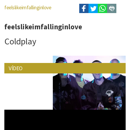
feelslikeimfallinginlove
feelslikeimfallinginlove
Coldplay
VÍDEO