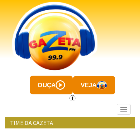
OUÇA
VEJA
Menu
TIME DA GAZETA
quarta-feira, 21 de Agosto de 2024, 20h:22
|
|
+
- A
A