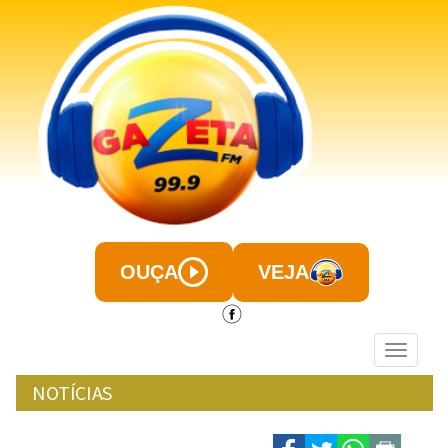
OUÇA
VEJA
Menu
NOTÍCIAS
terça-feira, 19 de Maio de 2026, 14h:11
|
|
+ A
- A