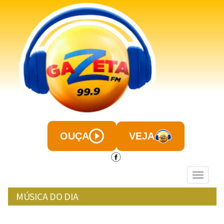
OUÇA
VEJA
Menu
MÚSICA DO DIA
quarta-feira, 05 de Agosto de 2026, 00h:40
|
|
+
- A
A